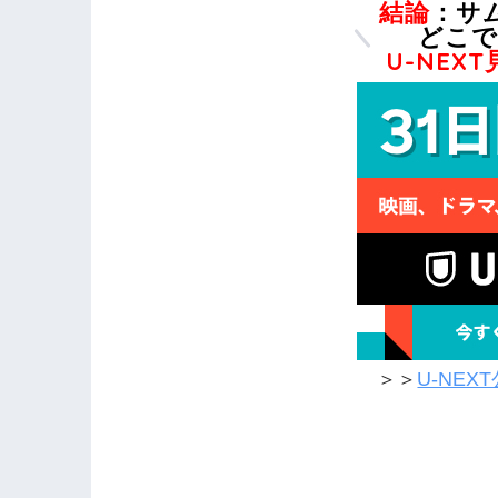
結論
：サ
どこで
U-NEX
＞＞
U-NE