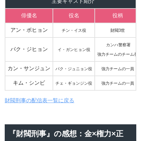
主要キャスト紹介
俳優名
役名
役柄
アン・ボヒョン
チン・イス役
財閥3世
カンハ警察署
パク・ジヒョン
イ・ガンヒョン役
強力チームのチーム長
カン・サンジュン
パク・ジュニョン役
強力チームの一員
キム・シンビ
チェ・ギョンジン役
強力チームの一員
財閥刑事の配信表一覧に戻る
『財閥刑事』の感想：金×権力×正