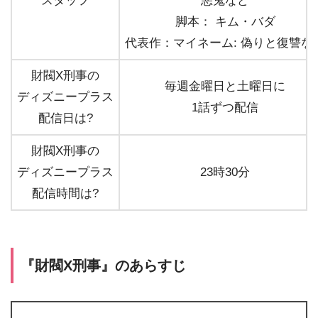
スタッフ
悪鬼など
脚本： キム・バダ
代表作：マイネーム: 偽りと復讐な
財閥X刑事の
毎週金曜日と土曜日に
ディズニープラス
1話ずつ配信
配信日は?
財閥X刑事の
ディズニープラス
23時30分
配信時間は?
『財閥X刑事』のあらすじ