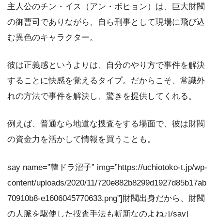
主人公のチン・イス（アン・ボヒョン）は、巨大財閥
の御曹司でありながら、自ら刑事として現場に飛び込
む異色のキャラクター。
彼は正義感というよりは、自分のやり方で事件を解決
することに快感を覚えるタイプ。だからこそ、常識外
れの方法で事件を解決し、驚きを提供してくれる。
例えば、普通なら地道な捜査をする場面で、彼は財閥
の資金力を活かして情報を買うことも。
say name=”韓ドラ沼子” img=”https://uchiotoko-t.jp/wp-
content/uploads/2020/11/720e882b8299d1927d85b17ab
70910b8-e1606045770633.png”]財閥出身だから、財閥
の人脈を駆使した捜査手法も斬新なのよね♪[/say]