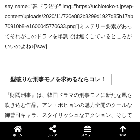
say name=”韓ドラ沼子” img=”https://uchiotoko-t.jp/wp-
content/uploads/2020/11/720e882b8299d1927d85b17ab
70910b8-e1606045770633.png”]ミステリー要素があっ
てそれがこのドラマを単調では無くしているところが
いいのよね♪[/say]
型破りな刑事モノを求めるならコレ！
『財閥刑事』は、韓国ドラマの刑事モノに新たな風を
吹き込む作品。アン・ボヒョンの魅力全開のクールな
御曹司キャラ、スタイリッシュなアクション、そして
財閥ならではの破格の捜査手法が新鮮で飽きさせな
い。
ホーム
シェア
メニュー
TOP