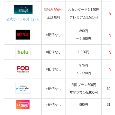
◎
独占配信中
スタンダード1,140円
な
全話無料
プレミアム1,520円
公式サイトを見に行く
890円
×配信なし
な
〜2,290円
×配信なし
1,026円
な
976円
×配信なし
な
〜2,090円
月間プラン600円
×配信なし
30日
年間プラン5,900円
×配信なし
990円
31日