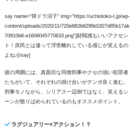
say name=”韓ドラ沼子” img=”https://uchiotoko-t.jp/wp-
content/uploads/2020/11/720e882b8299d1927d85b17ab
70910b8-e1606045770633.png”]財閥感もいいアクセン
ト！庶民とは違って浮世離れしている感じが笑えるの
よね♪[/say]
彼の周囲には、真面目な同僚刑事やクセの強い犯罪者
たちがいて、それぞれの掛け合いがテンポ良く進む。
刑事モノながら、シリアス一辺倒ではなく、笑えるシ
ーンが散りばめられているのもオススメポイント。
ラグジュアリー×アクション！？