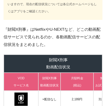
いますので、現在の配信状況については各公式ホームページもし
くはアプリをご確認ください。
『財閥X刑事』はNetflixやU-NEXTなど、どこの動画配
信サービスで見られるのか、各動画配信サービスの配
信状況をまとめました。
財閥X刑事
動画配信状況
VOD
財閥X刑事
月額料金
無
サービス名
動画
配信状況
(税込)
お試し
×配信なし
2,189円
31日