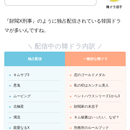
韓ドラ沼子
『財閥X刑事』のように独占配信されている韓国ドラ
マが多いんですね。
配信中の韓ドラ内訳
独占配信
一般的な韓ドラ
キムサブ3
恋のゴールドメダル
悪鬼
私のIDはカンナム美人
ムービング
ペントハウスシリーズ1から3
北極星
財閥家の末息子
濁流
キム秘書はいったい、なぜ？
親愛なるX
刑務所のルールブック