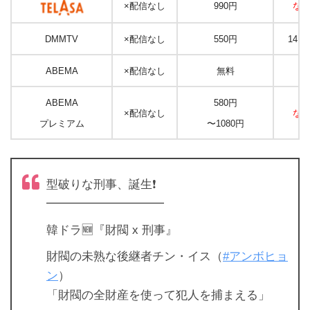
×配信なし
990円
な
DMMTV
×配信なし
550円
14日
–
ABEMA
×配信なし
無料
ABEMA
580円
×配信なし
な
プレミアム
〜1080円
型破りな刑事、誕生❗️
━━━━━━━━━━
韓ドラ🆕『財閥 x 刑事』
財閥の未熟な後継者チン・イス（
#アンボヒョ
ン
）
「財閥の全財産を使って犯人を捕まえる」