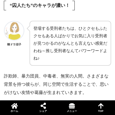
“囚人たち”のキャラが濃い！
登場する受刑者たちは、ひとクセもふた
クセもある人ばかりでお気に入り受刑者
が見つかるのがなんとも言えない感覚だ
韓ドラ沼子
わね～推し受刑者なんてパワーワードよ
ね♪
詐欺師、暴力団員、中毒者、無実の人間。さまざまな
背景を持つ彼らが、同じ空間で生活することで、思い
がけない友情や葛藤が生まれていきます。
一人ひとりの“理由”や“弱さ”が少しずつ明かされる構成
ホーム
シェア
メニュー
TOP