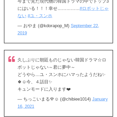
今まで見た現代物の韓国ドラマの中でトップ3
にはいる！！！幸せ……………
#ロボットじゃ
ない
#ユ・スンホ
— おやま (@kdorapop_M)
September 22,
2019
久しぶりに朝廷ものじゃない韓国ドラマ☆ロ
ボットじゃない～君に夢中～
どうやら…ユ・スンホにハマったようだね✨
🍀☺️今、４話目✨
キュンモードに入ります❤️
— ちっこいまる🌹☺ (@chibiee1014)
January
16, 2021