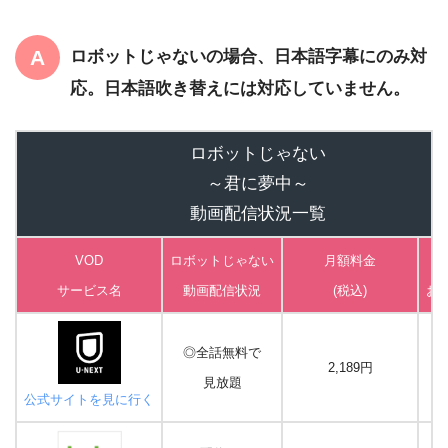
ロボットじゃないの場合、日本語字幕にのみ対
応。日本語吹き替えには対応していません。
ロボットじゃない
～君に夢中～
動画配信状況一覧
VOD
ロボットじゃない
月額料金
サービス名
動画
配信状況
(税込)
お
◎全話無料で
2,189円
見放題
公式サイトを見に行く