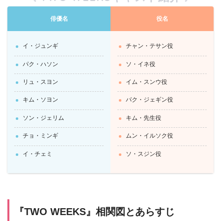
俳優名
役名
イ・ジュンギ
チャン・テサン役
パク・ハソン
ソ・イネ役
リュ・スヨン
イム・スンウ役
キム・ソヨン
パク・ジェギン役
ソン・ジェリム
キム・先生役
チョ・ミンギ
ムン・イルソク役
イ・チェミ
ソ・スジン役
『TWO WEEKS』相関図とあらすじ