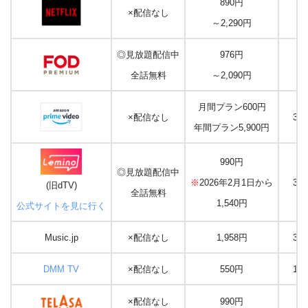
890円
×配信なし
な
～2,290円
◎見放題配信中
976円
な
全話無料
～2,090円
月間プラン600円
×配信なし
30
年間プラン5,900円
990円
◎見放題配信中
※
2026年2月1日から
31
(旧dTV)
全話無料
1,540円
公式サイトを見に行く
Music.jp
×配信なし
1,958円
30
DMM TV
×配信なし
550円
14
×配信なし
990円
な