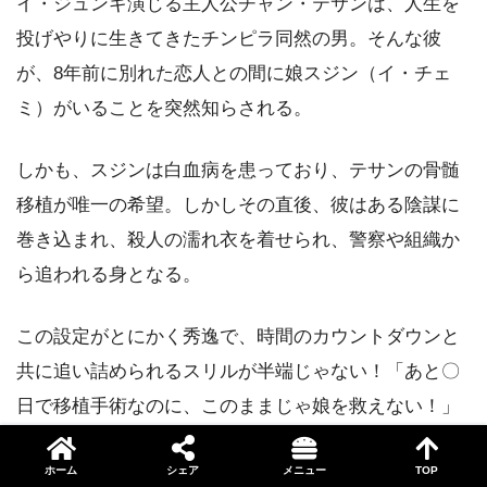
イ・ジュンギ演じる主人公チャン・テサンは、人生を
投げやりに生きてきたチンピラ同然の男。そんな彼
が、8年前に別れた恋人との間に娘スジン（イ・チェ
引用元：
TWO WEEKS公式サイトあらすじ
の項より
ミ）がいることを突然知らされる。
しかも、スジンは白血病を患っており、テサンの骨髄
移植が唯一の希望。しかしその直後、彼はある陰謀に
巻き込まれ、殺人の濡れ衣を着せられ、警察や組織か
ら追われる身となる。
この設定がとにかく秀逸で、時間のカウントダウンと
共に追い詰められるスリルが半端じゃない！「あと〇
日で移植手術なのに、このままじゃ娘を救えない！」
ってなって、逃亡開始。
ホーム
シェア
メニュー
TOP