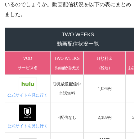
いるのでしょうか。動画配信状況を以下の表にまとめ
ました。
TWO WEEKS
動画配信状況一覧
VOD
TWO WEEKS
月額料金
無
サービス名
動画
配信状況
(税込)
お試
◎見放題配信中
1,026円
な
全話無料
公式サイトを見に行く
×配信なし
2,189円
31
公式サイトを見に行く