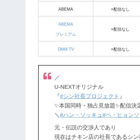
ABEMA
×配信なし
ABEMA
×配信なし
プレミアム
DMM TV
×配信なし
／
U-NEXTオリジナル
『
#シン社長プロジェクト
』
✨本国同時・独占見放題✨配信決定
＼
#ハン・ソッキュ
#ペ・ヒョンソ
元・伝説の交渉人であり
現在はチキン店の社長であるシン